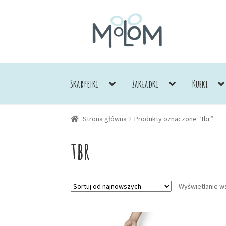
Przejdź
Przejdź
do
do
nawigacji
treści
Skarpetki
Zakładki
Kubki
Strona główna
Produkty oznaczone “tbr”
tbr
Wyświetlanie w