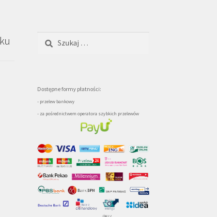
Szukaj:
oku
Dostępne formy płatności:
- przelew bankowy
- za pośrednictwem operatora szybkich przelewów