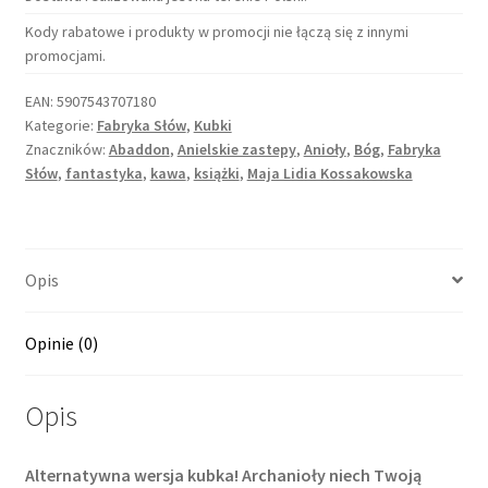
gdy
Kody rabatowe i produkty w promocji nie łączą się z innymi
stygła
promocjami.
kawa
EAN:
5907543707180
(Anielskie
Kategorie:
Fabryka Słów
,
Kubki
zastępy)
Znaczników:
Abaddon
,
Anielskie zastepy
,
Anioły
,
Bóg
,
Fabryka
Słów
,
fantastyka
,
kawa
,
książki
,
Maja Lidia Kossakowska
Opis
Opinie (0)
Opis
Alternatywna wersja kubka! Archanioły niech Twoją