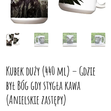
potom
Niskie ceny
Konto
Kubek duży (440 ml) – Gdzie
był Bóg gdy stygła kawa
(Anielskie zastępy)