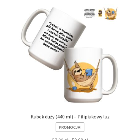
Kubek duży (440 ml) – Pilipiukowy luz
PROMOCJA!
Pierwotna
Aktualna
57,00
zł
50,00
zł