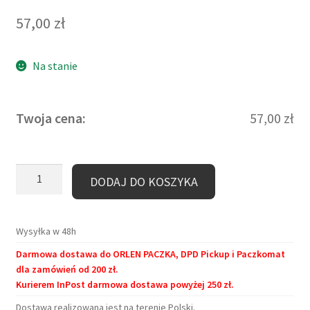
57,00
zł
Na stanie
Twoja cena:
57,00
zł
ilość
DODAJ DO KOSZYKA
Kubek
duży
(440
Wysyłka w 48h
ml)
Darmowa dostawa do ORLEN PACZKA, DPD Pickup i Paczkomat
-
dla zamówień od 200 zł.
Gdzie
Kurierem InPost darmowa dostawa powyżej 250 zł.
był
Dostawa realizowana jest na terenie Polski.
Bóg