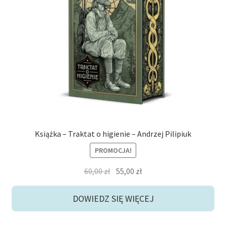
Książka – Traktat o higienie – Andrzej Pilipiuk
PROMOCJA!
Pierwotna
Aktualna
60,00
zł
55,00
zł
cena
cena
wynosiła:
wynosi:
DOWIEDZ SIĘ WIĘCEJ
60,00 zł.
55,00 zł.