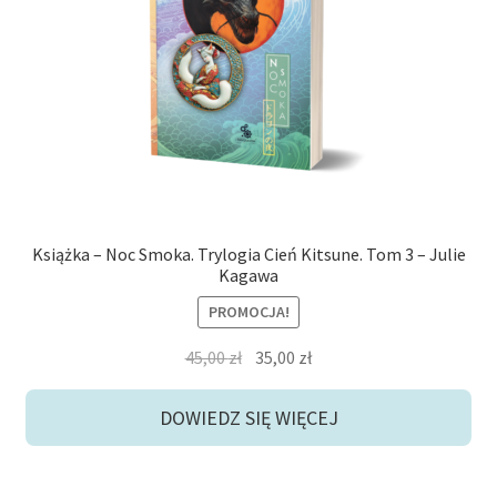
Książka – Noc Smoka. Trylogia Cień Kitsune. Tom 3 – Julie
Kagawa
PROMOCJA!
Pierwotna
Aktualna
45,00
zł
35,00
zł
cena
cena
wynosiła:
wynosi:
DOWIEDZ SIĘ WIĘCEJ
45,00 zł.
35,00 zł.