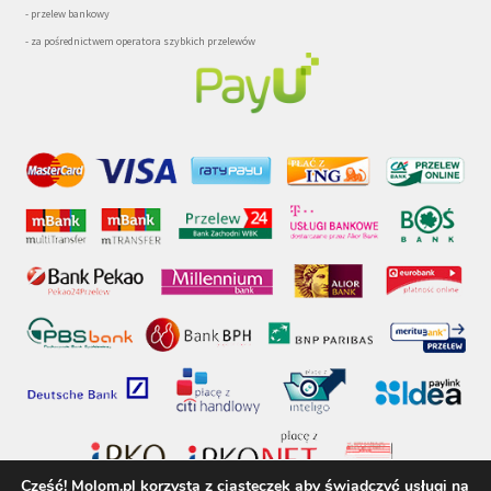
- przelew bankowy
- za pośrednictwem operatora szybkich przelewów
Cześć! Molom.pl korzysta z ciasteczek aby świadczyć usługi na