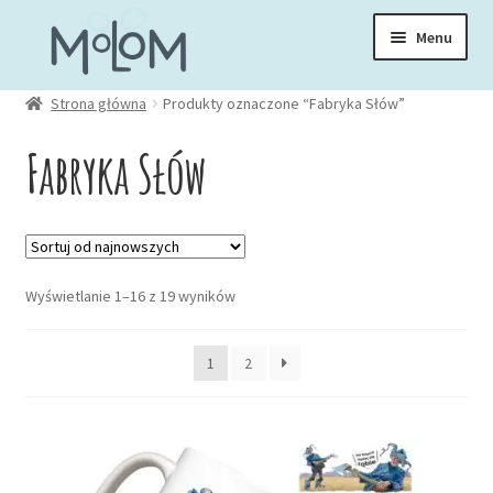
Przejdź
Przejdź
Menu
do
do
nawigacji
treści
Rozwiń
Strona główna
Produkty oznaczone “Fabryka Słów”
Skarpetki
menu
Fabryka Słów
potom
Rozwiń
Zakładki
menu
potom
Rozwiń
Kubki
menu
Posortowane
Wyświetlanie 1–16 z 19 wyników
potom
Rozwiń
według
Ubrania
menu
najnowszych
1
2
potom
Torby
Rozwiń
Akcesoria
menu