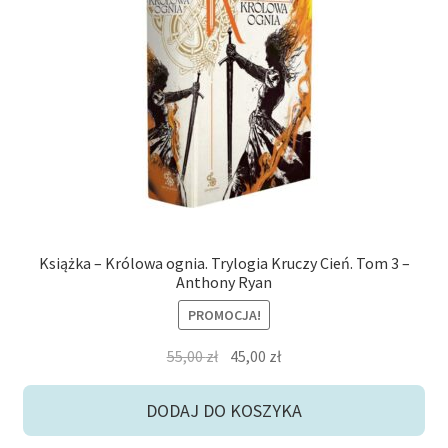
Książka – Królowa ognia. Trylogia Kruczy Cień. Tom 3 –
Anthony Ryan
PROMOCJA!
Pierwotna
Aktualna
55,00
zł
45,00
zł
cena
cena
wynosiła:
wynosi:
DODAJ DO KOSZYKA
55,00 zł.
45,00 zł.