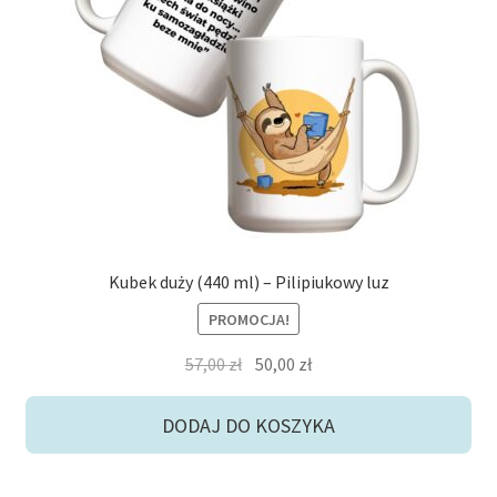
Kubek duży (440 ml) – Pilipiukowy luz
PROMOCJA!
Pierwotna
Aktualna
57,00
zł
50,00
zł
cena
cena
wynosiła:
wynosi:
DODAJ DO KOSZYKA
57,00 zł.
50,00 zł.