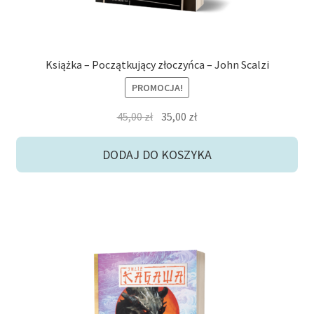
Książka – Początkujący złoczyńca – John Scalzi
PROMOCJA!
Pierwotna
Aktualna
45,00
zł
35,00
zł
cena
cena
wynosiła:
wynosi:
DODAJ DO KOSZYKA
45,00 zł.
35,00 zł.