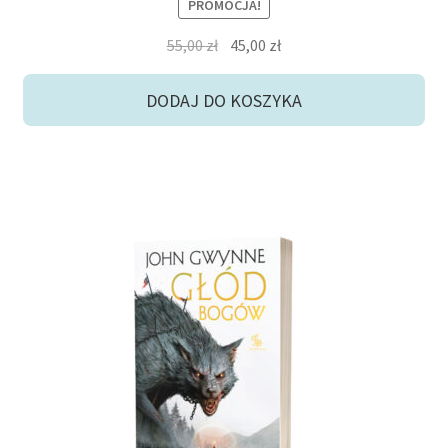
PROMOCJA!
Pierwotna
Aktualna
55,00
zł
45,00
zł
cena
cena
wynosiła:
wynosi:
DODAJ DO KOSZYKA
55,00 zł.
45,00 zł.