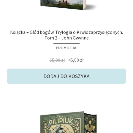
Książka – Głód bogów. Trylogia o Krwiozaprzysiężonych.
Tom 2 – John Gwynne
PROMOCJA!
Pierwotna
Aktualna
55,00
zł
45,00
zł
cena
cena
wynosiła:
wynosi:
DODAJ DO KOSZYKA
55,00 zł.
45,00 zł.