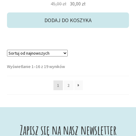
Pierwotna
Aktualna
45,00
zł
30,00
zł
cena
cena
wynosiła:
wynosi:
DODAJ DO KOSZYKA
45,00 zł.
30,00 zł.
Posortowane
Wyświetlanie 1–16 z 19 wyników
według
najnowszych
1
2
Zapisz się na nasz newsletter