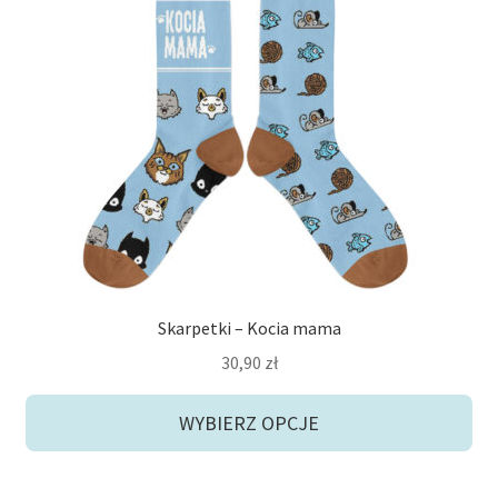
wiele
wariantów.
Opcje
można
wybrać
na
stronie
produktu
Skarpetki – Kocia mama
30,90
zł
WYBIERZ OPCJE