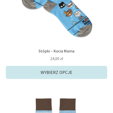
można
wybrać
na
stronie
produktu
Stópki – Kocia Mama
24,00
zł
WYBIERZ OPCJE
Ten
produkt
ma