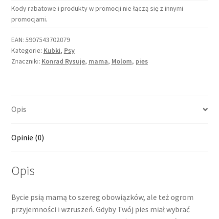
Kody rabatowe i produkty w promocji nie łączą się z innymi
promocjami.
EAN:
5907543702079
Kategorie:
Kubki
,
Psy
Znaczniki:
Konrad Rysuje
,
mama
,
Molom
,
pies
Opis
Opinie (0)
Opis
Bycie psią mamą to szereg obowiązków, ale też ogrom
przyjemności i wzruszeń. Gdyby Twój pies miał wybrać