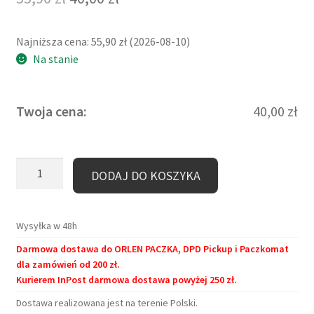
cena
cena
Najniższa cena:
55,90
zł
(
2026-08-10
)
wynosiła:
wynosi:
Na stanie
55,90 zł.
40,00 zł.
Twoja cena:
40,00
zł
ilość
DODAJ DO KOSZYKA
Kubek
duży
(440
Wysyłka w 48h
ml)-
Darmowa dostawa do ORLEN PACZKA, DPD Pickup i Paczkomat
Psia
dla zamówień od 200 zł.
mama
Kurierem InPost darmowa dostawa powyżej 250 zł.
Dostawa realizowana jest na terenie Polski.