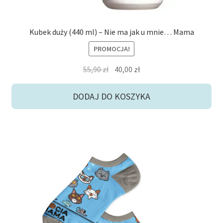
Kubek duży (440 ml) – Nie ma jak u mnie… Mama
PROMOCJA!
Pierwotna
Aktualna
55,90
zł
40,00
zł
cena
cena
wynosiła:
wynosi:
DODAJ DO KOSZYKA
55,90 zł.
40,00 zł.
Ten
produkt
ma
wiele
wariantów.
Opcje