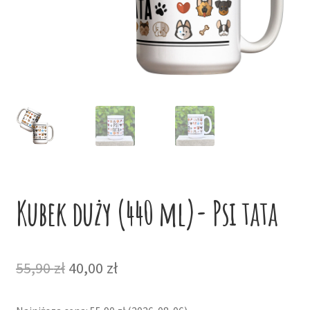
potom
Niskie ceny
Konto
Kubek duży (440 ml)- Psi tata
Pierwotna
Aktualna
55,90
zł
40,00
zł
cena
cena