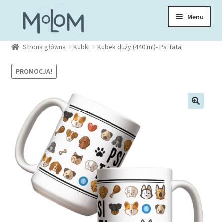
Przejdź
Przejdź
Menu
do
do
nawigacji
treści
Rozwiń
Strona główna
Kubki
Kubek duży (440 ml)- Psi tata
Skarpetki
menu
potom
PROMOCJA!
Rozwiń
Zakładki
menu
potom
Rozwiń
Kubki
menu
potom
Rozwiń
Ubrania
menu
potom
Torby
Rozwiń
Akcesoria
menu