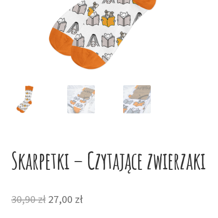
potom
Niskie ceny
Konto
Skarpetki – Czytające zwierzaki
Pierwotna
Aktualna
30,90
zł
27,00
zł
cena
cena