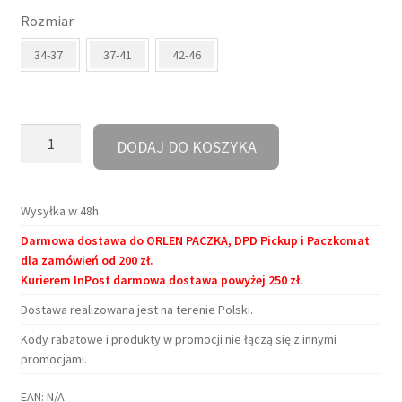
Rozmiar
wynosiła:
wynosi:
34-37
37-41
42-46
30,90 zł.
27,00 zł.
ilość
DODAJ DO KOSZYKA
Skarpetki
-
Czytające
Wysyłka w 48h
zwierzaki
Darmowa dostawa do ORLEN PACZKA, DPD Pickup i Paczkomat
dla zamówień od 200 zł.
Kurierem InPost darmowa dostawa powyżej 250 zł.
Dostawa realizowana jest na terenie Polski.
Kody rabatowe i produkty w promocji nie łączą się z innymi
promocjami.
EAN:
N/A