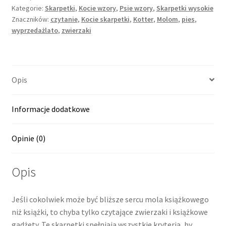
Kategorie:
Skarpetki
,
Kocie wzory
,
Psie wzory
,
Skarpetki wysokie
Znaczników:
czytanie
,
Kocie skarpetki
,
Kotter
,
Molom
,
pies
,
wyprzedażlato
,
zwierzaki
Opis
Informacje dodatkowe
Opinie (0)
Opis
Jeśli cokolwiek może być bliższe sercu mola książkowego
niż książki, to chyba tylko czytające zwierzaki i książkowe
gadżety. Te skarpetki spełniają wszystkie kryteria, by