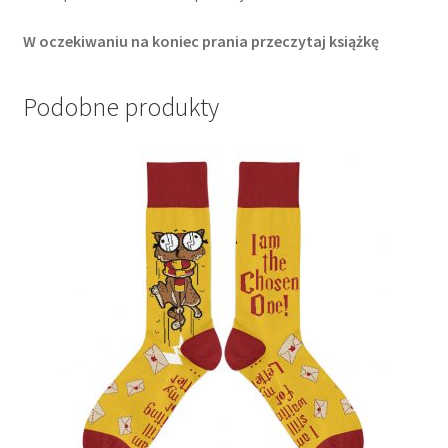
W oczekiwaniu na koniec prania przeczytaj książkę
Podobne produkty
Ten
produkt
ma
wiele
wariantów.
Opcje
można
wybrać
na
stronie
produktu