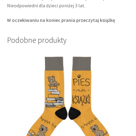
Nieodpowiedni dla dzieci poniżej 3 lat.
W oczekiwaniu na koniec prania przeczytaj książkę
Podobne produkty
Ten
produkt
ma
wiele
wariantów.
Opcje
można
wybrać
na
stronie
produktu