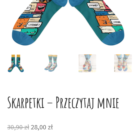
potom
Niskie ceny
Konto
Skarpetki – Przeczytaj mnie
Pierwotna
Aktualna
30,90
zł
28,00
zł
cena
cena