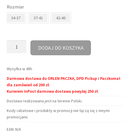
Rozmiar
wynosiła:
wynosi:
34-37
37-41
42-46
30,90 zł.
28,00 zł.
ilość
DODAJ DO KOSZYKA
Skarpetki
-
Przeczytaj
Wysyłka w 48h
mnie
Darmowa dostawa do ORLEN PACZKA, DPD Pickup i Paczkomat
dla zamówień od 200 zł.
Kurierem InPost darmowa dostawa powyżej 250 zł.
Dostawa realizowana jest na terenie Polski.
Kody rabatowe i produkty w promocji nie łączą się z innymi
promocjami.
EAN:
N/A