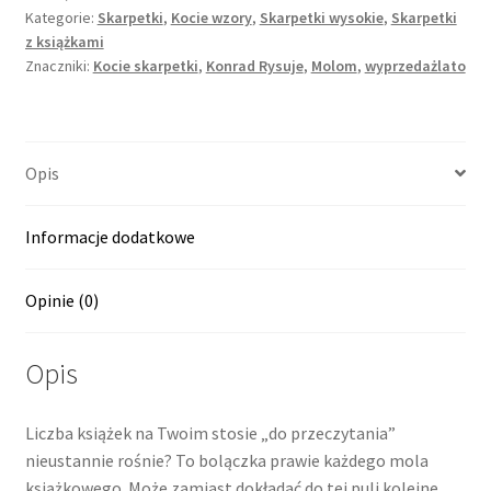
Kategorie:
Skarpetki
,
Kocie wzory
,
Skarpetki wysokie
,
Skarpetki
z książkami
Znaczniki:
Kocie skarpetki
,
Konrad Rysuje
,
Molom
,
wyprzedażlato
Opis
Informacje dodatkowe
Opinie (0)
Opis
Liczba książek na Twoim stosie „do przeczytania”
nieustannie rośnie? To bolączka prawie każdego mola
książkowego. Może zamiast dokładać do tej puli kolejne