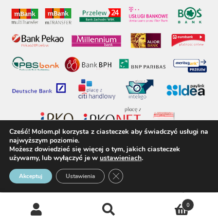
Cześć! Molom.pl korzysta z ciasteczek aby świadczyć usługi na
najwyższym poziomie.
Możesz dowiedzieć się więcej o tym, jakich ciasteczek
używamy, lub wyłączyć je w
ustawieniach
.
molom.pl © 2017 - Wszelkie prawa zastrzeżone
Zamknij panel powiadomień o 
Akceptuj
Ustawienia
0
Szukaj
Szukaj: