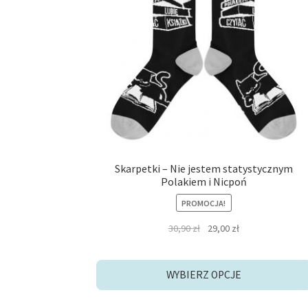
Opcje
można
wybrać
na
stronie
produktu
Skarpetki – Nie jestem statystycznym
Polakiem i Nicpoń
PROMOCJA!
Pierwotna
Aktualna
30,90
zł
29,00
zł
cena
cena
wynosiła:
wynosi:
30,90 zł.
29,00 zł.
WYBIERZ OPCJE