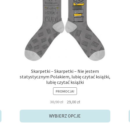
Opcje
można
wybrać
na
stronie
produktu
Skarpetki – Skarpetki – Nie jestem
statystycznym Polakiem, lubię czytać książki,
lubię czytać książki
PROMOCJA!
Pierwotna
Aktualna
30,90
zł
29,00
zł
cena
cena
wynosiła:
wynosi:
WYBIERZ OPCJE
30,90 zł.
29,00 zł.