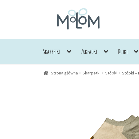
Przejdź
Przejdź
do
do
nawigacji
treści
Skarpetki
Zakładki
Kubki
Strona główna
Skarpetki
Stópki
Stópki –