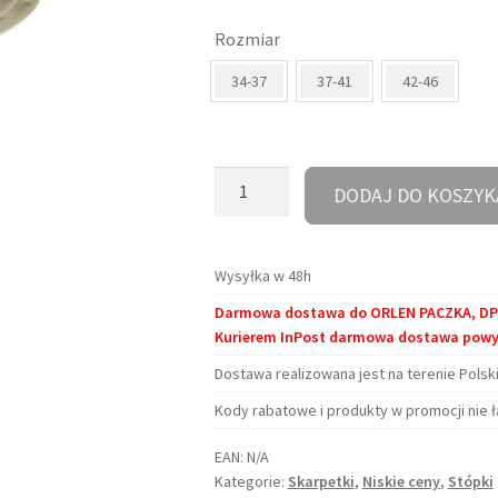
cena
cena
Rozmiar
wynosiła:
wynosi:
34-37
37-41
42-46
21,90 zł.
14,00 zł.
ilość
DODAJ DO KOSZYK
Stópki
-
Ruda
Wysyłka w 48h
z
Darmowa dostawa do ORLEN PACZKA, DPD 
Zielonego
Kurierem InPost darmowa dostawa powyże
Wzgórza
Dostawa realizowana jest na terenie Polski
Kody rabatowe i produkty w promocji nie ł
EAN:
N/A
Kategorie:
Skarpetki
,
Niskie ceny
,
Stópki