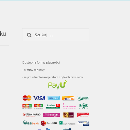
Szukaj:
oku
Dostępne formy płatności:
- przelew bankowy
- za pośrednictwem operatora szybkich przelewów