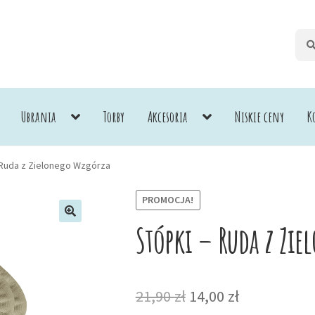
Szuk
Szuk
Ubrania
Torby
Akcesoria
Niskie ceny
K
 Ruda z Zielonego Wzgórza
PROMOCJA!
Stópki – Ruda z Zi
Pierwotna
Aktualna
21,90
zł
14,00
zł