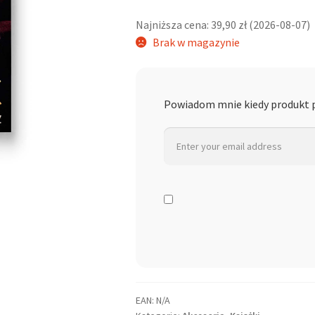
cena
cena
Najniższa cena:
39,90
zł
(
2026-08-07
)
wynosiła:
wynosi:
Brak w magazynie
39,90 zł.
19,90 zł.
Powiadom mnie kiedy produkt p
EAN:
N/A