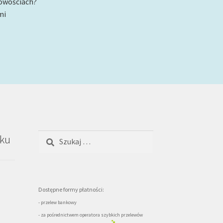
nowościach?
mi
Szukaj:
oku
Dostępne formy płatności:
- przelew bankowy
- za pośrednictwem operatora szybkich przelewów