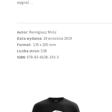
wygrać…
Autor:
Remigiusz Mróz
Data wydania:
18 września 2019
Format:
135 x 205 mm
Liczba stron:
538
ISBN:
978-83-6638-193-3
Ten
produkt
ma
wiele