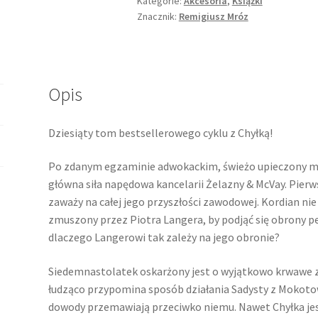
Kategorie:
Akcesoria
,
Książki
Znacznik:
Remigiusz Mróz
Opis
Dziesiąty tom bestsellerowego cyklu z Chyłką!
Po zdanym egzaminie adwokackim, świeżo upieczony me
główna siła napędowa kancelarii Żelazny & McVay. Pierw
zaważy na całej jego przyszłości zawodowej. Kordian ni
zmuszony przez Piotra Langera, by podjąć się obrony pe
dlaczego Langerowi tak zależy na jego obronie?
Siedemnastolatek oskarżony jest o wyjątkowo krwawe z
łudząco przypomina sposób działania Sadysty z Mokotowa
dowody przemawiają przeciwko niemu. Nawet Chyłka jest