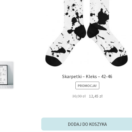
Skarpetki – Kleks – 42-46
PROMOCJA!
Pierwotna
Aktualna
30,90
zł
12,45
zł
cena
cena
wynosiła:
wynosi:
30,90 zł.
12,45 zł.
DODAJ DO KOSZYKA