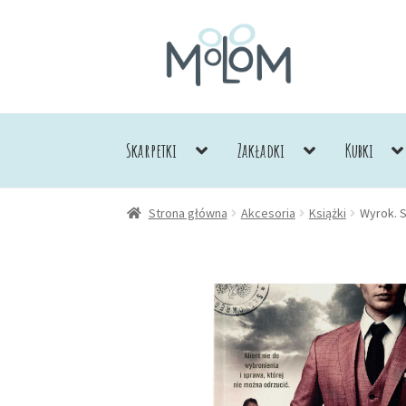
Przejdź
Przejdź
do
do
nawigacji
treści
Skarpetki
Zakładki
Kubki
Strona główna
Akcesoria
Książki
Wyrok. S