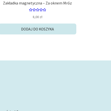
Zakładka magnetyczna – Za oknem Mróz
Oceniono
8,00
zł
5.00
na 5
DODAJ DO KOSZYKA