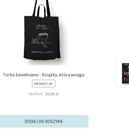
Torba bawełniana – Książka, która wciąga
PROMOCJA!
Pierwotna
Aktualna
59,99
zł
35,00
zł
cena
cena
wynosiła:
wynosi:
59,99 zł.
35,00 zł.
DODAJ DO KOSZYKA