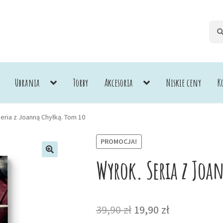
Szuk
Szuk
Ubrania
Torby
Akcesoria
Niskie ceny
K
eria z Joanną Chyłką. Tom 10
PROMOCJA!
Wyrok. Seria z Joa
Pierwotna
Aktualna
39,90
zł
19,90
zł