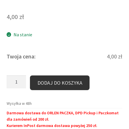
4,00
zł
Na stanie
Twoja cena:
4,00
zł
ilość
DODAJ DO KOSZYKA
Zakładka
kartonowa
–
Wysyłka w 48h
Kitsune
Darmowa dostawa do ORLEN PACZKA, DPD Pickup i Paczkomat
i
dla zamówień od 200 zł.
Słowik
Kurierem InPost darmowa dostawa powyżej 250 zł.