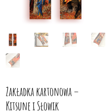
potom
Niskie ceny
Konto
Zakładka kartonowa –
Kitsune i Słowik