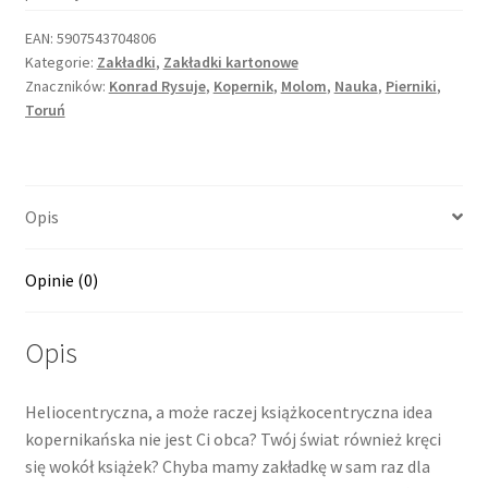
EAN:
5907543704806
Kategorie:
Zakładki
,
Zakładki kartonowe
Znaczników:
Konrad Rysuje
,
Kopernik
,
Molom
,
Nauka
,
Pierniki
,
Toruń
Opis
Opinie (0)
Opis
Heliocentryczna, a może raczej książkocentryczna idea
kopernikańska nie jest Ci obca? Twój świat również kręci
się wokół książek? Chyba mamy zakładkę w sam raz dla