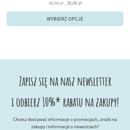
Pierwotna
Aktualna
30,90
zł
20,00
zł
cena
cena
wynosiła:
wynosi:
WYBIERZ OPCJE
30,90 zł.
20,00 zł.
Zapisz się na nasz newsletter
i odbierz 10%* rabatu na zakupy!
Chcesz dostawać informacje o promocjach, zniżki na
zakupy i informacje o nowościach?