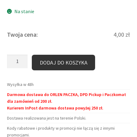
Na stanie
Twoja cena:
4,00
zł
ilość
DODAJ DO KOSZYKA
Zakładka
kartonowa
–
Wysyłka w 48h
Kopernik
Darmowa dostawa do ORLEN PACZKA, DPD Pickup i Paczkomat
dla zamówień od 200 zł.
Kurierem InPost darmowa dostawa powyżej 250 zł.
Dostawa realizowana jest na terenie Polski.
Kody rabatowe i produkty w promocji nie łączą się z innymi
promocjami.