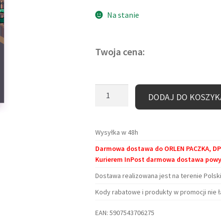
oceny klienta
Na stanie
Twoja cena:
ilość
DODAJ DO KOSZYK
Zakładka
kartonowa
–
Wysyłka w 48h
Uważaj
Darmowa dostawa do ORLEN PACZKA, DPD 
co
Kurierem InPost darmowa dostawa powyże
czytasz!
Dostawa realizowana jest na terenie Polski
Kody rabatowe i produkty w promocji nie ł
EAN:
5907543706275