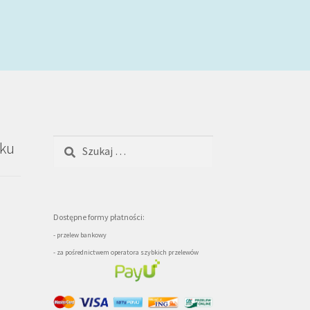
Szukaj:
oku
Dostępne formy płatności:
- przelew bankowy
- za pośrednictwem operatora szybkich przelewów