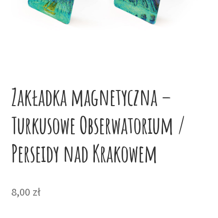
potom
Niskie ceny
Konto
Zakładka magnetyczna –
Turkusowe Obserwatorium /
Perseidy nad Krakowem
8,00
zł