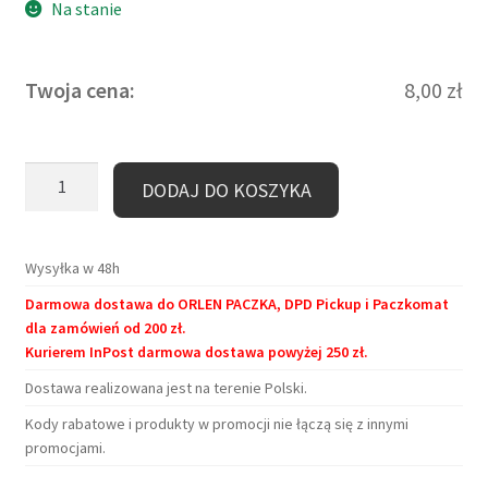
Na stanie
Twoja cena:
8,00
zł
ilość
DODAJ DO KOSZYKA
Zakładka
magnetyczna
–
Wysyłka w 48h
Turkusowe
Darmowa dostawa do ORLEN PACZKA, DPD Pickup i Paczkomat
Obserwatorium
dla zamówień od 200 zł.
/
Kurierem InPost darmowa dostawa powyżej 250 zł.
Perseidy
Dostawa realizowana jest na terenie Polski.
nad
Krakowem
Kody rabatowe i produkty w promocji nie łączą się z innymi
promocjami.