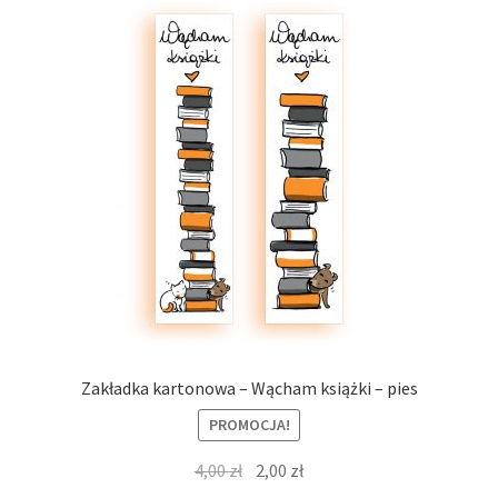
Zakładka kartonowa – Wącham książki – pies
PROMOCJA!
Pierwotna
Aktualna
4,00
zł
2,00
zł
cena
cena