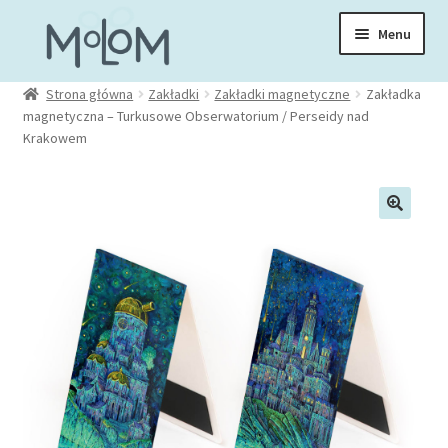
Przejdź
Przejdź
Menu
do
do
nawigacji
treści
Rozwiń
Strona główna
Zakładki
Zakładki magnetyczne
Zakładka
Skarpetki
magnetyczna – Turkusowe Obserwatorium / Perseidy nad
menu
Krakowem
potom
Rozwiń
Zakładki
menu
potom
Rozwiń
Kubki
menu
potom
Rozwiń
Ubrania
menu
potom
Torby
Rozwiń
Akcesoria
menu