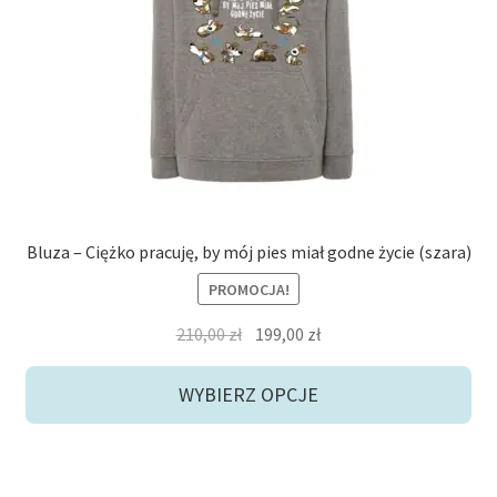
Opcje
potom
można
Niskie ceny
wybrać
na
Konto
stronie
produktu
Bluza – Ciężko pracuję, by mój pies miał godne życie (szara)
PROMOCJA!
Pierwotna
Aktualna
210,00
zł
199,00
zł
cena
cena
wynosiła:
wynosi:
WYBIERZ OPCJE
210,00 zł.
199,00 zł.