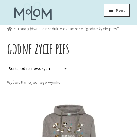
Przejdź
Przejdź
Menu
do
do
nawigacji
treści
Rozwiń
Strona główna
Produkty oznaczone “godne życie pies”
Skarpetki
menu
godne życie pies
potom
Rozwiń
Zakładki
menu
potom
Rozwiń
Kubki
menu
Wyświetlanie jednego wyniku
potom
Rozwiń
Ubrania
menu
Ten
potom
produkt
Torby
ma
wiele
Rozwiń
Akcesoria
wariantów.
menu