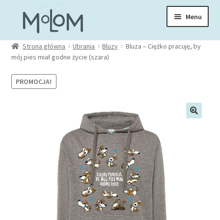
Przejdź
Przejdź
Menu
do
do
nawigacji
treści
Rozwiń
Strona główna
Ubrania
Bluzy
Bluza – Ciężko pracuję, by
Skarpetki
mój pies miał godne życie (szara)
menu
potom
Rozwiń
Zakładki
PROMOCJA!
menu
potom
Rozwiń
Kubki
menu
potom
Rozwiń
Ubrania
menu
potom
Torby
Rozwiń
Akcesoria
menu