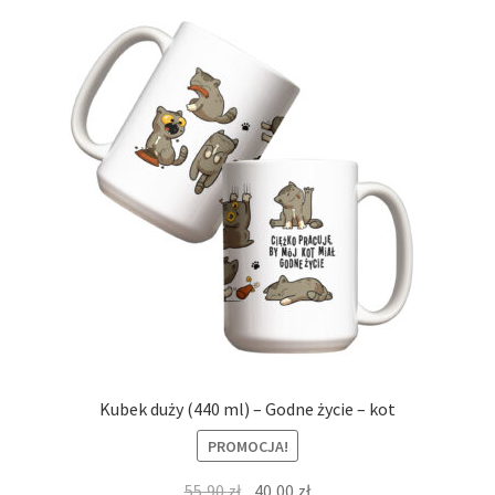
Kubek duży (440 ml) – Godne życie – kot
PROMOCJA!
Pierwotna
Aktualna
55,90
zł
40,00
zł