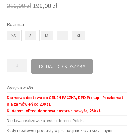
Pierwotna
Aktualna
210,00
zł
199,00
zł
cena
cena
Rozmiar:
wynosiła:
wynosi:
XS
S
M
L
XL
210,00 zł.
199,00 zł.
ilość
DODAJ DO KOSZYKA
Bluza
-
Ciężko
Wysyłka w 48h
pracuję,
Darmowa dostawa do ORLEN PACZKA, DPD Pickup i Paczkomat
by
dla zamówień od 200 zł.
mój
Kurierem InPost darmowa dostawa powyżej 250 zł.
pies
Dostawa realizowana jest na terenie Polski.
miał
godne
Kody rabatowe i produkty w promocji nie łączą się z innymi