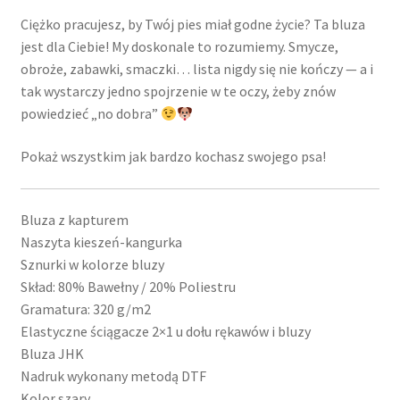
Ciężko pracujesz, by Twój pies miał godne życie? Ta bluza
jest dla Ciebie! My doskonale to rozumiemy. Smycze,
obroże, zabawki, smaczki… lista nigdy się nie kończy — a i
tak wystarczy jedno spojrzenie w te oczy, żeby znów
powiedzieć „no dobra”
Pokaż wszystkim jak bardzo kochasz swojego psa!
Bluza z kapturem
Naszyta kieszeń-kangurka
Sznurki w kolorze bluzy
Skład: 80% Bawełny / 20% Poliestru
Gramatura: 320 g/m2
Elastyczne ściągacze 2×1 u dołu rękawów i bluzy
Bluza JHK
Nadruk wykonany metodą DTF
Kolor szary