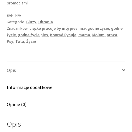
życie
promocjami.
(szara)
EAN:
N/A
Kategorie:
Bluzy
,
Ubrania
Znaczników:
ciężko pracuje by mój pies miał godne życie
,
godne
życie
,
godne życie pies
,
Konrad Rysuje
,
mama
,
Molom
,
praca
,
Psy
,
Tata
,
Życie
Opis
Informacje dodatkowe
Opinie (0)
Opis