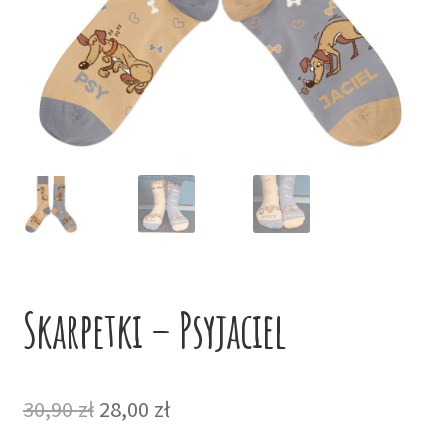
potom
Niskie ceny
Konto
Skarpetki – Psyjaciel
Pierwotna
Aktualna
30,90
zł
28,00
zł
cena
cena