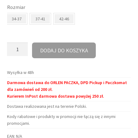
Rozmiar
wynosiła:
wynosi:
34-37
37-41
42-46
30,90 zł.
28,00 zł.
ilość
DODAJ DO KOSZYKA
Skarpetki
-
Psyjaciel
Wysyłka w 48h
Darmowa dostawa do ORLEN PACZKA, DPD Pickup i Paczkomat
dla zamówień od 200 zł.
Kurierem InPost darmowa dostawa powyżej 250 zł.
Dostawa realizowana jest na terenie Polski.
Kody rabatowe i produkty w promocji nie łączą się z innymi
promocjami.
EAN:
N/A