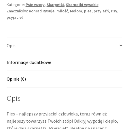
Kategorie:
Psie wzory
,
Skarpetki
,
Skarpetki wysokie
Znaczników:
Konrad Rysuje
,
miłość
,
Molom
,
pies
,
przyjaźń
,
Psy
,
psyjaciel
Opis
Informacje dodatkowe
Opinie (0)
Opis
Pies – najlepszy przyjaciel człowieka, teraz również
najlepszy towarzysz Twoich stóp! Odkryj wygodę i ciepło,
które dają skarpetki „Psyjaciel”. Idealne na spacer z