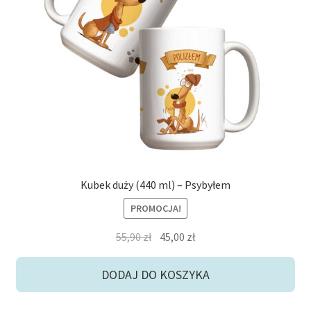
Kubek duży (440 ml) – Psybyłem
PROMOCJA!
Pierwotna
Aktualna
55,90
zł
45,00
zł
cena
cena
wynosiła:
wynosi:
DODAJ DO KOSZYKA
55,90 zł.
45,00 zł.