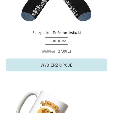
stronie
produktu
Skarpetki – Pożeram książki
PROMOCJA!
Pierwotna
Aktualna
30,90
zł
27,00
zł
cena
cena
wynosiła:
wynosi:
WYBIERZ OPCJE
30,90 zł.
27,00 zł.