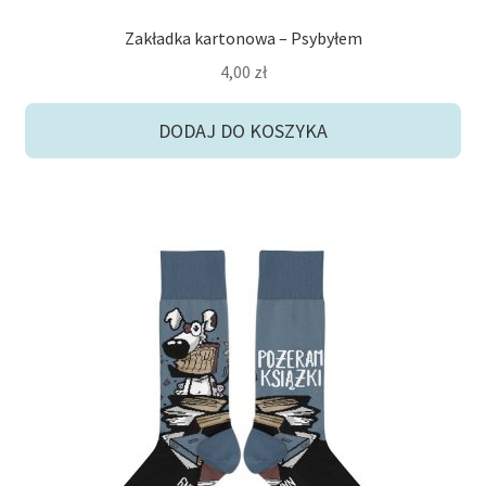
Zakładka kartonowa – Psybyłem
4,00
zł
DODAJ DO KOSZYKA
Ten
produkt
ma
wiele
wariantów.
Opcje
można
wybrać
na