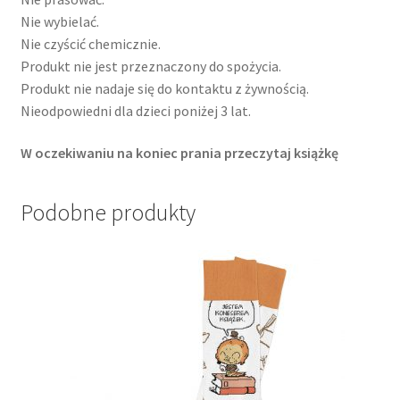
Nie wybielać.
Nie czyścić chemicznie.
Produkt nie jest przeznaczony do spożycia.
Produkt nie nadaje się do kontaktu z żywnością.
Nieodpowiedni dla dzieci poniżej 3 lat.
W oczekiwaniu na koniec prania przeczytaj książkę
Podobne produkty
Ten
produkt
ma
wiele
wariantów.
Opcje
można