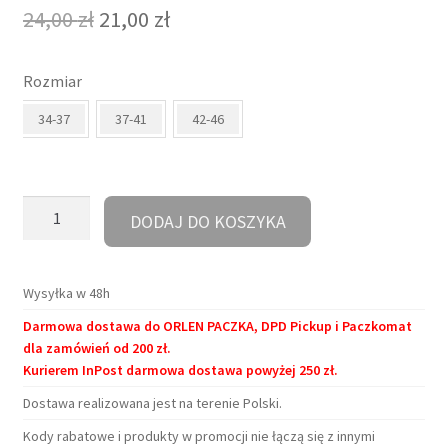
Pierwotna
Aktualna
24,00
zł
21,00
zł
cena
cena
Rozmiar
wynosiła:
wynosi:
34-37
37-41
42-46
24,00 zł.
21,00 zł.
ilość
DODAJ DO KOSZYKA
Stópki
-
Książki
Wysyłka w 48h
zmieniają
Darmowa dostawa do ORLEN PACZKA, DPD Pickup i Paczkomat
w
dla zamówień od 200 zł.
czarodziejów
Kurierem InPost darmowa dostawa powyżej 250 zł.
Dostawa realizowana jest na terenie Polski.
Kody rabatowe i produkty w promocji nie łączą się z innymi