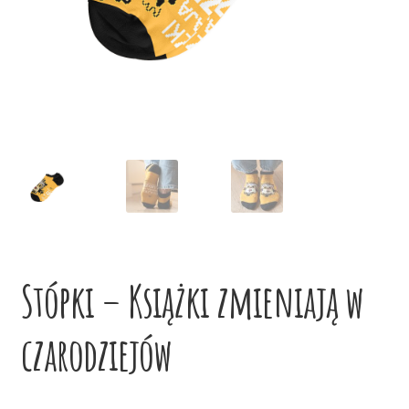
potom
Niskie ceny
Konto
Stópki – Książki zmieniają w
czarodziejów