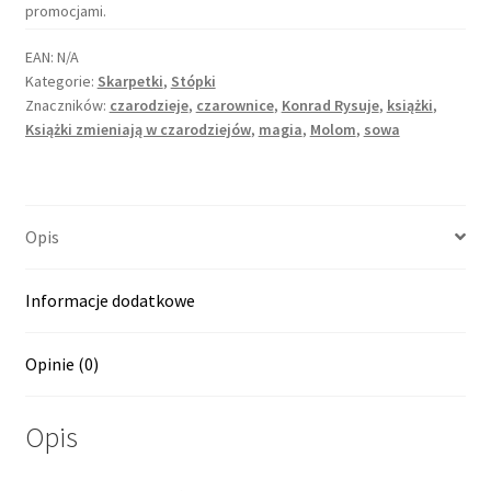
promocjami.
EAN:
N/A
Kategorie:
Skarpetki
,
Stópki
Znaczników:
czarodzieje
,
czarownice
,
Konrad Rysuje
,
książki
,
Książki zmieniają w czarodziejów
,
magia
,
Molom
,
sowa
Opis
Informacje dodatkowe
Opinie (0)
Opis