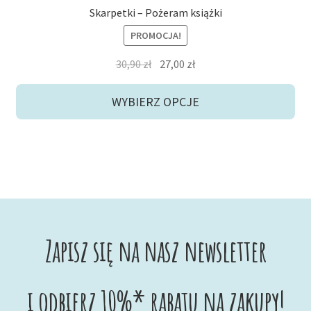
Skarpetki – Pożeram książki
PROMOCJA!
Pierwotna
Aktualna
30,90
zł
27,00
zł
cena
cena
wynosiła:
wynosi:
WYBIERZ OPCJE
30,90 zł.
27,00 zł.
Zapisz się na nasz newsletter
i odbierz 10%* rabatu na zakupy!