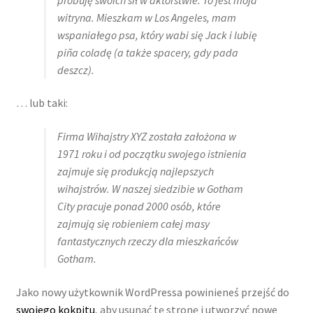
potom
witryna. Mieszkam w Los Angeles, mam
Niskie ceny
wspaniałego psa, który wabi się Jack i lubię
piña coladę (a także spacery, gdy pada
Konto
deszcz).
… lub taki:
Firma Wihajstry XYZ została założona w
1971 roku i od początku swojego istnienia
zajmuje się produkcją najlepszych
wihajstrów. W naszej siedzibie w Gotham
City pracuje ponad 2000 osób, które
zajmują się robieniem całej masy
fantastycznych rzeczy dla mieszkańców
Gotham.
Jako nowy użytkownik WordPressa powinieneś przejść do
swojego kokpitu
, aby usunąć tę stronę i utworzyć nowe