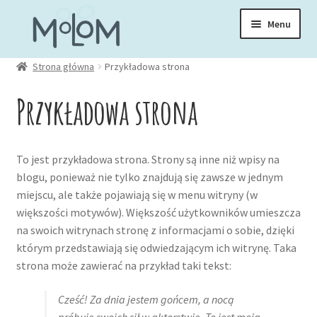
Przejdź
Przejdź
Menu
do
do
nawigacji
treści
Rozwiń
Strona główna
Przykładowa strona
Skarpetki
menu
Przykładowa strona
potom
Rozwiń
Zakładki
menu
potom
Rozwiń
To jest przykładowa strona. Strony są inne niż wpisy na
Kubki
menu
blogu, ponieważ nie tylko znajdują się zawsze w jednym
potom
miejscu, ale także pojawiają się w menu witryny (w
Rozwiń
Ubrania
większości motywów). Większość użytkowników umieszcza
menu
na swoich witrynach stronę z informacjami o sobie, dzięki
potom
którym przedstawiają się odwiedzającym ich witrynę. Taka
Torby
strona może zawierać na przykład taki tekst:
Rozwiń
Akcesoria
Cześć! Za dnia jestem gońcem, a nocą
menu
próbuję swoich sił w aktorstwie. To jest moja